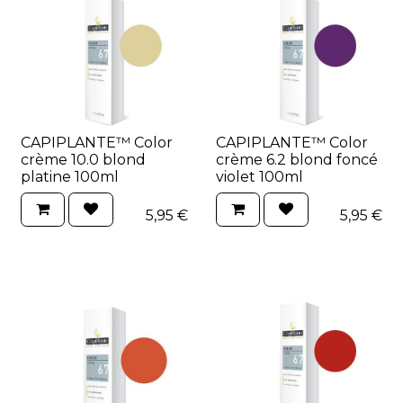
CAPIPLANTE™ Color
CAPIPLANTE™ Color
crème 10.0 blond
crème 6.2 blond foncé
platine 100ml
violet 100ml
5,95
€
5,95
€